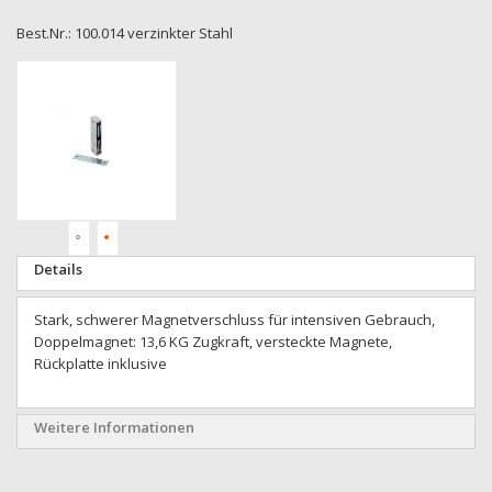
Best.Nr.: 100.014 verzinkter Stahl
Zum
Ende
der
Bildgalerie
springen
Zum
Details
Anfang
der
Stark, schwerer Magnetverschluss für intensiven Gebrauch,
Bildgalerie
Doppelmagnet: 13,6 KG Zugkraft, versteckte Magnete,
springen
Rückplatte inklusive
Weitere Informationen