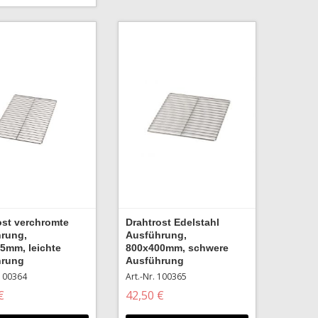
ost verchromte
Drahtrost Edelstahl
rung,
Ausführung,
5mm, leichte
800x400mm, schwere
hrung
Ausführung
 100364
Art.-Nr. 100365
€
42,50 €