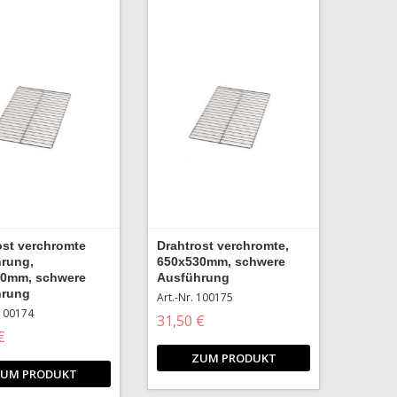
ost verchromte
Drahtrost verchromte,
rung,
650x530mm, schwere
00mm, schwere
Ausführung
hrung
Art.-Nr. 100175
 100174
31,50 €
€
ZUM PRODUKT
UM PRODUKT