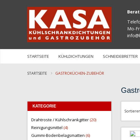
Bera
Telef
Mo-Fr
info@
STARTSEITE
KÜHLDICHTUNGEN
SCHNEIDEBRETTER
STARTSEITE
GASTROKÜCHEN-ZUBEHÖR
Gastr
KATEGORIE
Sortiere
Artikel
Drahtroste / Kühlschrankgitter
20
Artikel
Reinigungsmittel
4
Artikel
Gummi-Bodenbelagsmatten
6