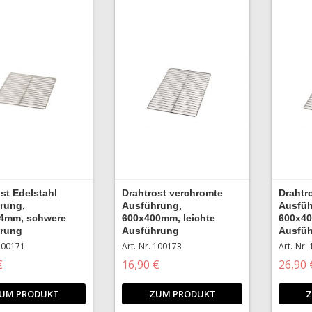
st Edelstahl
Drahtrost verchromte
Drahtr
rung,
Ausführung,
Ausfüh
4mm, schwere
600x400mm, leichte
600x4
rung
Ausführung
Ausfü
 100171
Art.-Nr. 100173
Art.-Nr.
€
16,90 €
26,90 
UM PRODUKT
ZUM PRODUKT
Z