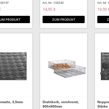
 100197
Art.-Nr. 100340
Art.-Nr.
€
14,95 €
19,90 
UM PRODUKT
ZUM PRODUKT
Z
matte, 3,5mm
Drahtkorb, verchromt,
Noppen
800x600mm
Stärke