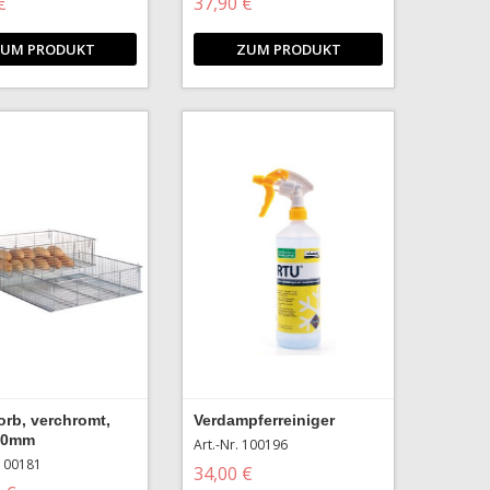
€
37,90 €
UM PRODUKT
ZUM PRODUKT
orb, verchromt,
Verdampferreiniger
30mm
Art.-Nr. 100196
 100181
34,00 €