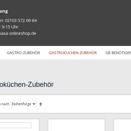
tung
on: 02103 572 69 64
: 9-15 Uhr
kasa-onlineshop.de
GASTRO-ZUBEHÖR
GASTROKÜCHEN-ZUBEHÖR
SIE BENÖTIGEN
oküchen-Zubehör
Absteigend
sortieren
n nach