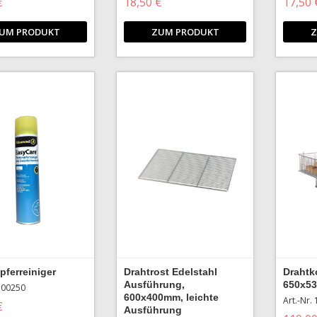
€
18,50 €
17,50 
UM PRODUKT
ZUM PRODUKT
Z
pferreiniger
Drahtrost Edelstahl
Drahtk
Ausführung,
650x5
 100250
600x400mm, leichte
Art.-Nr.
€
Ausführung