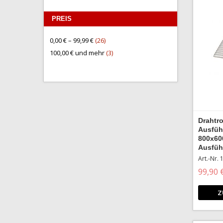
PREIS
Artikel
0,00 €
–
99,99 €
26
Artikel
100,00 €
und mehr
3
Drahtro
Ausfüh
800x60
Ausfüh
Art.-Nr.
99,90 
Z