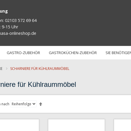
tung
on: 02103 572 69 64
: 9-15 Uhr
kasa-onlineshop.de
GASTRO-ZUBEHÖR
GASTROKÜCHEN-ZUBEHÖR
SIE BENÖTIGEN
RE
SCHARNIERE FÜR KÜHLRAUMMÖBEL
niere für Kühlraummöbel
Absteigend
sortieren
n nach