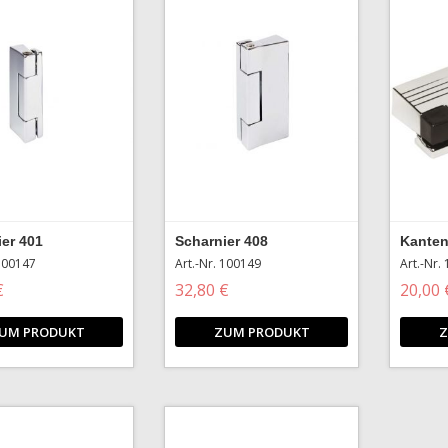
ier 401
Scharnier 408
Kanten
 100147
Art.-Nr. 100149
Art.-Nr.
€
32,80 €
20,00 
UM PRODUKT
ZUM PRODUKT
Z