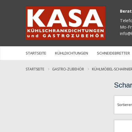
Bera
Telef
Mo-Fr
info@
STARTSEITE
KÜHLDICHTUNGEN
SCHNEIDEBRETTER
STARTSEITE
GASTRO-ZUBEHÖR
KÜHLMÖBEL-SCHARNIE
Schar
Sortiere