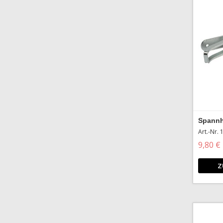
Spann
Art.-Nr.
9,80 €
Z