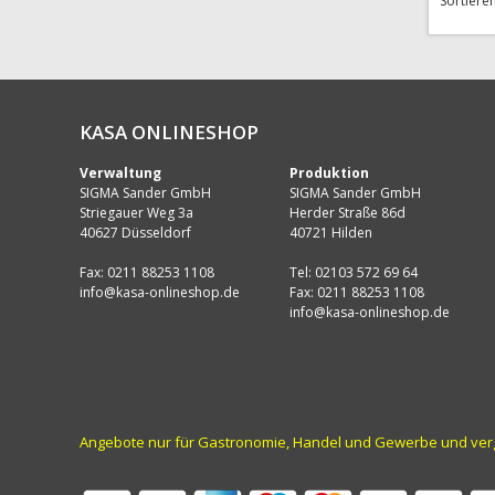
Sortiere
KASA ONLINESHOP
Verwaltung
Produktion
SIGMA Sander GmbH
SIGMA Sander GmbH
Striegauer Weg 3a
Herder Straße 86d
40627 Düsseldorf
40721 Hilden
Fax: 0211 88253 1108
Tel: 02103 572 69 64
info@kasa-onlineshop.de
Fax: 0211 88253 1108
info@kasa-onlineshop.de
Angebote nur für Gastronomie, Handel und Gewerbe und vergle