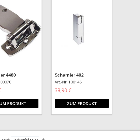
ier 4480
Scharnier 402
 100070
Art.-Nr. 100148
€
38,90 €
UM PRODUKT
ZUM PRODUKT
Absteigend
sortieren