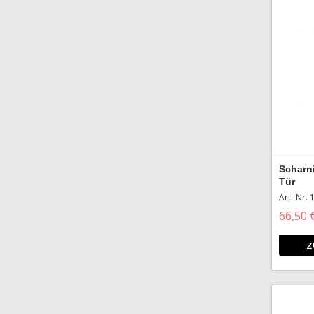
Scharni
Tür
Art.-Nr.
66,50 
Z