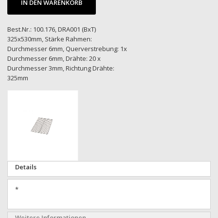
IN DEN WARENKORB
Best.Nr.: 100.176, DRA001 (BxT)
325x530mm, Stärke Rahmen:
Durchmesser 6mm, Querverstrebung: 1x
Durchmesser 6mm, Drähte: 20 x
Durchmesser 3mm, Richtung Drähte:
325mm
Zum
Ende
der
Bildgalerie
springen
Zum
Details
Anfang
der
*
Bildgalerie
springen
Weitere Informationen