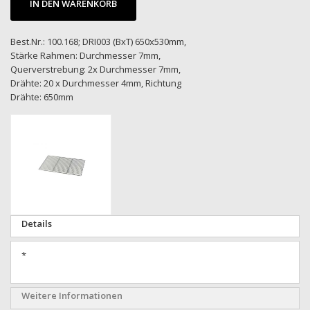
IN DEN WARENKORB
Best.Nr.: 100.168; DRI003 (BxT) 650x530mm,
Stärke Rahmen: Durchmesser 7mm,
Querverstrebung: 2x Durchmesser 7mm,
Drähte: 20 x Durchmesser 4mm, Richtung
Drähte: 650mm
Zum
Ende
der
Bildgalerie
springen
Zum
Details
Anfang
der
*
Bildgalerie
springen
Weitere Informationen