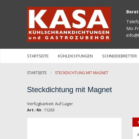
Bera
Telef
Mo-Fr
info@
STARTSEITE
KÜHLDICHTUNGEN
SCHNEIDEBRETTER
STARTSEITE
STECKDICHTUNG MIT MAGNET
Steckdichtung mit Magnet
Verfügbarkeit:
Auf Lager
Art.-Nr.
11263
Zum
Ende
der