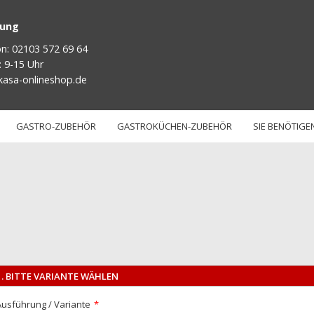
tung
on: 02103 572 69 64
: 9-15 Uhr
kasa-onlineshop.de
GASTRO-ZUBEHÖR
GASTROKÜCHEN-ZUBEHÖR
SIE BENÖTIGEN
1. BITTE VARIANTE WÄHLEN
Ausführung / Variante