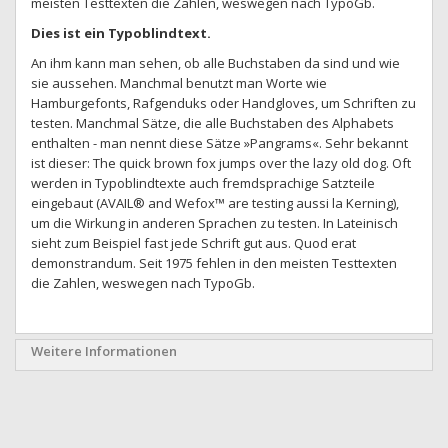
meisten Testtexten die Zahlen, weswegen nach TypoGb.
Dies ist ein Typoblindtext.
An ihm kann man sehen, ob alle Buchstaben da sind und wie
sie aussehen. Manchmal benutzt man Worte wie
Hamburgefonts, Rafgenduks oder Handgloves, um Schriften zu
testen. Manchmal Sätze, die alle Buchstaben des Alphabets
enthalten - man nennt diese Sätze »Pangrams«. Sehr bekannt
ist dieser: The quick brown fox jumps over the lazy old dog. Oft
werden in Typoblindtexte auch fremdsprachige Satzteile
eingebaut (AVAIL® and Wefox™ are testing aussi la Kerning),
um die Wirkung in anderen Sprachen zu testen. In Lateinisch
sieht zum Beispiel fast jede Schrift gut aus. Quod erat
demonstrandum. Seit 1975 fehlen in den meisten Testtexten
die Zahlen, weswegen nach TypoGb.
Weitere Informationen