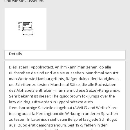
und wie sie aussehen.
Zum
Ende
der
Bildgalerie
springen
Zum
Details
Anfang
der
Dies ist ein Typoblindtext. An ihm kann man sehen, ob alle
Bildgalerie
Buchstaben da sind und wie sie aussehen. Manchmal benutzt
springen
man Worte wie Hamburgefonts, Rafgenduks oder Handgloves,
um Schriften zu testen. Manchmal Sätze, die alle Buchstaben
des Alphabets enthalten - man nennt diese Sätze »Pangrams«.
Sehr bekannt ist dieser: The quick brown fox jumps over the
lazy old dog. Oft werden in Typoblindtexte auch
fremdsprachige Satzteile eingebaut (AVAIL® and Wefox™ are
testing aussi la Kerning), um die Wirkung in anderen Sprachen
zu testen. In Lateinisch sieht zum Beispiel fast jede Schrift gut
aus. Quod erat demonstrandum. Seit 1975 fehlen in den