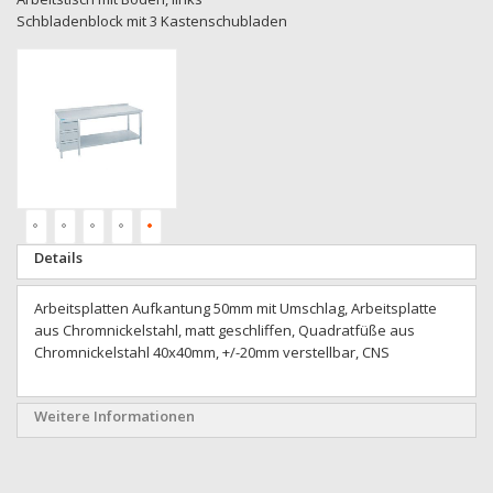
Schbladenblock mit 3 Kastenschubladen
Zum
Ende
der
Bildgalerie
springen
Zum
Details
Anfang
der
Arbeitsplatten Aufkantung 50mm mit Umschlag, Arbeitsplatte
Bildgalerie
aus Chromnickelstahl, matt geschliffen, Quadratfüße aus
springen
Chromnickelstahl 40x40mm, +/-20mm verstellbar, CNS
Weitere Informationen