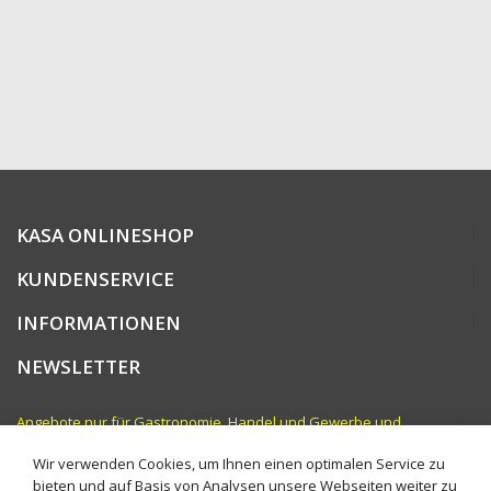
KASA ONLINESHOP
KUNDENSERVICE
INFORMATIONEN
NEWSLETTER
Angebote nur für Gastronomie, Handel und Gewerbe und
vergleichbare Institutionen. Preise zzgl. MwSt.
Wir verwenden Cookies, um Ihnen einen optimalen Service zu
bieten und auf Basis von Analysen unsere Webseiten weiter zu