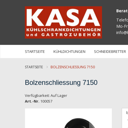
Bera
Telef
Mo-Fr
info@
STARTSEITE
KÜHLDICHTUNGEN
SCHNEIDEBRETTER
STARTSEITE
BOLZENSCHLIESSUNG 7150
Bolzenschliessung 7150
Verfügbarkeit:
Auf Lager
Art.-Nr.
100057
Zum
Ende
der