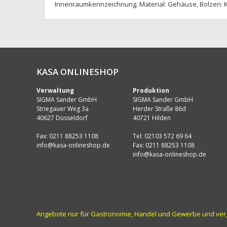
Innenraumkennzeichnung. Material: Gehäuse, Bolzen: K
KASA ONLINESHOP
Verwaltung
Produktion
SIGMA Sander GmbH
SIGMA Sander GmbH
Striegauer Weg 3a
Herder Straße 86d
40627 Düsseldorf
40721 Hilden
Fax: 0211 88253 1108
Tel: 02103 572 69 64
info@kasa-onlineshop.de
Fax: 0211 88253 1108
info@kasa-onlineshop.de
Angebote nur für Gastronomie, Handel und Gewerbe und vergle