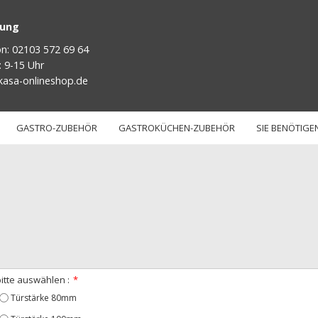
tung
on: 02103 572 69 64
: 9-15 Uhr
kasa-onlineshop.de
GASTRO-ZUBEHÖR
GASTROKÜCHEN-ZUBEHÖR
SIE BENÖTIGEN
bitte auswählen :
Türstärke 80mm