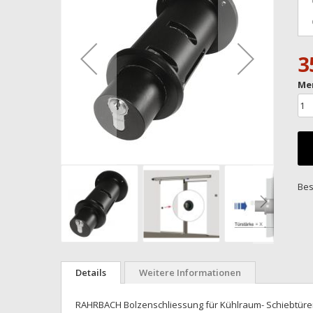
Bildgalerie
springen
3
Me
Bes
Zum
Anfang
Details
Weitere Informationen
der
Bildgalerie
RAHRBACH Bolzenschliessung für Kühlraum- Schiebtüren in
springen