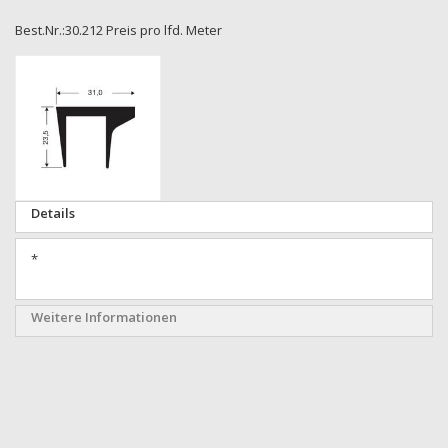
Best.Nr.:30.212 Preis pro lfd. Meter
Zum
Ende
der
Bildgalerie
springen
Zum
Details
Anfang
der
*
Bildgalerie
springen
Weitere Informationen