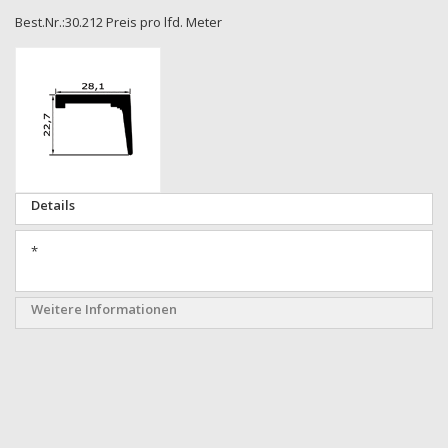
Best.Nr.:30.212 Preis pro lfd. Meter
Zum
Ende
der
Bildgalerie
springen
Zum
Details
Anfang
der
*
Bildgalerie
springen
Weitere Informationen