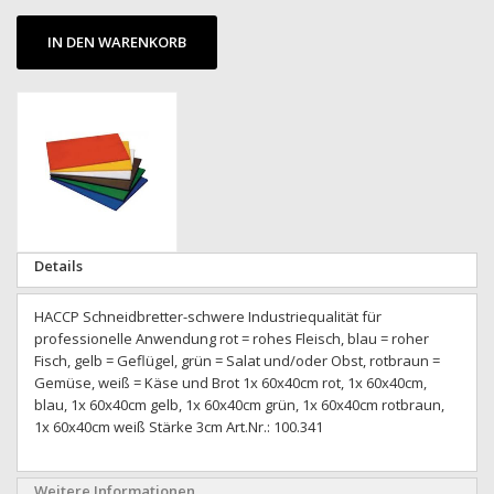
IN DEN WARENKORB
Zum
Ende
der
Bildgalerie
springen
Zum
Details
Anfang
der
HACCP Schneidbretter-schwere Industriequalität für
Bildgalerie
professionelle Anwendung rot = rohes Fleisch, blau = roher
springen
Fisch, gelb = Geflügel, grün = Salat und/oder Obst, rotbraun =
Gemüse, weiß = Käse und Brot 1x 60x40cm rot, 1x 60x40cm,
blau, 1x 60x40cm gelb, 1x 60x40cm grün, 1x 60x40cm rotbraun,
1x 60x40cm weiß Stärke 3cm Art.Nr.: 100.341
Weitere Informationen