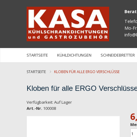
Bera
Telef
Mo-Fr
info@
STARTSEITE
KÜHLDICHTUNGEN
SCHNEIDEBRETTER
STARTSEITE
KLOBEN FÜR ALLE ERGO VERSCHLÜSSE
Kloben für alle ERGO Verschlüss
Verfügbarkeit:
Auf Lager
Art.-Nr.
100008
6
Zum
Me
Ende
der