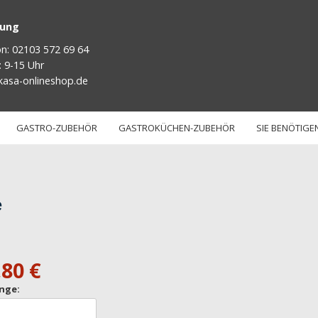
tung
on: 02103 572 69 64
: 9-15 Uhr
kasa-onlineshop.de
GASTRO-ZUBEHÖR
GASTROKÜCHEN-ZUBEHÖR
SIE BENÖTIGEN
e
,80 €
nge: