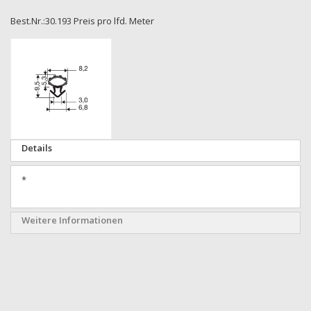
Best.Nr.:30.193 Preis pro lfd. Meter
Zum
Ende
der
Bildgalerie
springen
Zum
Details
Anfang
der
*
Bildgalerie
springen
Weitere Informationen