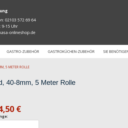
tung
on: 02103 572 69 64
: 9-15 Uhr
kasa-onlineshop.de
GASTRO-ZUBEHÖR
GASTROKÜCHEN-ZUBEHÖR
SIE BENÖTIGEN
, 5 METER ROLLE
, 40-8mm, 5 Meter Rolle
4,50 €
nge: