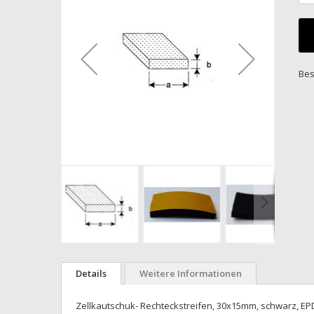
Bildgalerie
springen
Bes
Zum
Anfang
Details
Weitere Informationen
der
Bildgalerie
Zellkautschuk- Rechteckstreifen, 30x15mm, schwarz, EPDM
springen