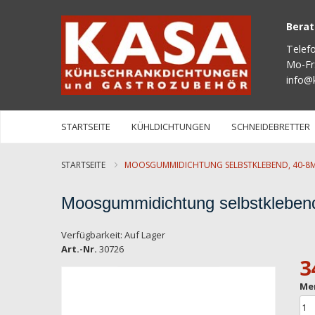
Bera
Telef
Mo-Fr
info@
STARTSEITE
KÜHLDICHTUNGEN
SCHNEIDEBRETTER
STARTSEITE
MOOSGUMMIDICHTUNG SELBSTKLEBEND, 40-8MM
Moosgummidichtung selbstklebend
Verfügbarkeit:
Auf Lager
Art.-Nr.
30726
3
Zum
Me
Ende
der