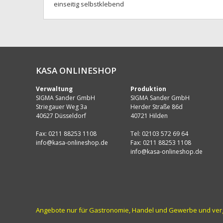
einseitig selbstklebend
KASA ONLINESHOP
Verwaltung
Produktion
SIGMA Sander GmbH
SIGMA Sander GmbH
Striegauer Weg 3a
Herder Straße 86d
40627 Düsseldorf
40721 Hilden
Fax: 0211 88253 1108
Tel: 02103 572 69 64
info@kasa-onlineshop.de
Fax: 0211 88253 1108
info@kasa-onlineshop.de
Angebote nur für Gastronomie, Handel und Gewerbe und vergle