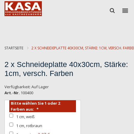
STARTSEITE
2 X SCHNEIDEPLATTE 40X30CM, STÄRKE: 1CM, VERSCH. FARB
2 x Schneideplatte 40x30cm, Stärke:
1cm, versch. Farben
Verfügbarkeit:
Auf Lager
Art.-Nr.
100400
Bitte wählen Sie 1 oder 2
Farben aus:
1 cm, weiß
1 cm, rotbraun