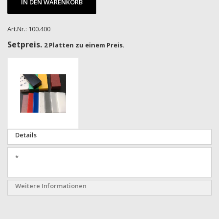
IN DEN WARENKORB
Art.Nr.: 100.400
Setpreis.
2 Platten zu einem Preis.
Zum
Ende
der
Bildgalerie
springen
Zum
Details
Anfang
der
*
Bildgalerie
springen
Weitere Informationen