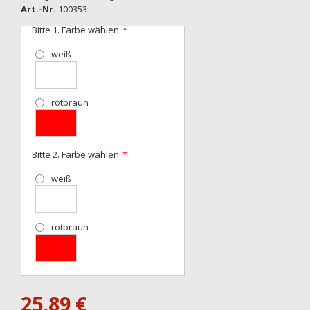
Anfang
Art.-Nr.
100353
der
Bitte 1. Farbe wählen
Bildgalerie
springen
weiß
rotbraun
Bitte 2. Farbe wählen
weiß
rotbraun
25,89 €