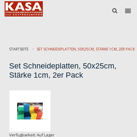
STARTSEITE
SET SCHNEIDEPLATTEN, 50X25CM, STÄRKE 1CM, 2ER PACK
Set Schneideplatten, 50x25cm,
Stärke 1cm, 2er Pack
Zum
Ende
der
Bildgalerie
springen
Zum
Verfügbarkeit:
Auf Lager