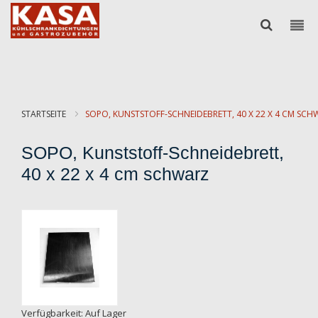
STARTSEITE
SOPO, KUNSTSTOFF-SCHNEIDEBRETT, 40 X 22 X 4 CM SC
SOPO, Kunststoff-Schneidebrett,
40 x 22 x 4 cm schwarz
Zum
Ende
der
Bildgalerie
springen
Zum
Verfügbarkeit:
Auf Lager