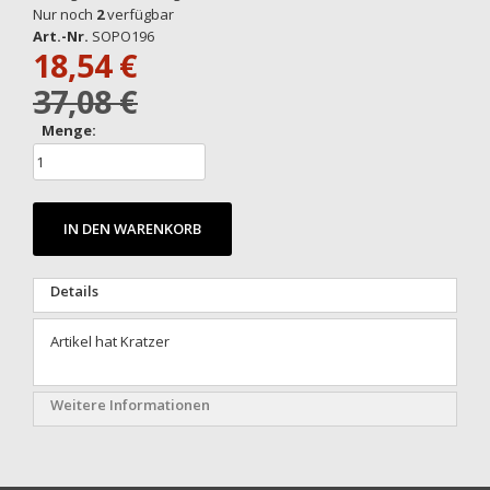
Anfang
Nur noch
2
verfügbar
der
Art.-Nr.
SOPO196
18,54 €
Bildgalerie
springen
37,08 €
Menge:
IN DEN WARENKORB
Details
Artikel hat Kratzer
Weitere Informationen