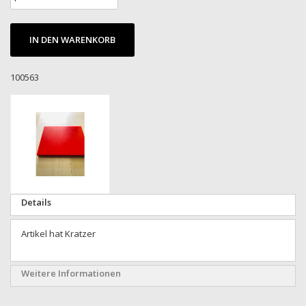
IN DEN WARENKORB
100563
Zum
Ende
der
Bildgalerie
springen
Zum
Details
Anfang
der
Artikel hat Kratzer
Bildgalerie
springen
Weitere Informationen