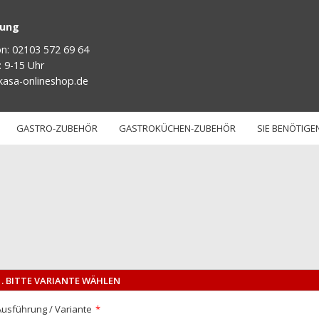
tung
on: 02103 572 69 64
: 9-15 Uhr
kasa-onlineshop.de
GASTRO-ZUBEHÖR
GASTROKÜCHEN-ZUBEHÖR
SIE BENÖTIGEN
1. BITTE VARIANTE WÄHLEN
Ausführung / Variante