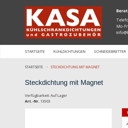
Bera
Telef
Mo-Fr
info@
STARTSEITE
KÜHLDICHTUNGEN
SCHNEIDEBRETTER
STARTSEITE
STECKDICHTUNG MIT MAGNET
Steckdichtung mit Magnet
Verfügbarkeit:
Auf Lager
Art.-Nr.
13503
Zum
Ende
der