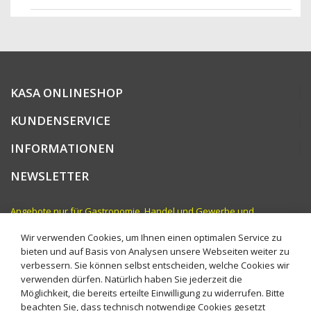
KASA ONLINESHOP
KUNDENSERVICE
INFORMATIONEN
NEWSLETTER
Angebote nur für Gastronomie, Handel und Gewerbe und
vergleichbare Institutionen. Preise zzgl. MwSt.
Wir verwenden Cookies, um Ihnen einen optimalen Service zu
bieten und auf Basis von Analysen unsere Webseiten weiter zu
verbessern. Sie können selbst entscheiden, welche Cookies wir
verwenden dürfen. Natürlich haben Sie jederzeit die
Möglichkeit, die bereits erteilte Einwilligung zu widerrufen. Bitte
beachten Sie, dass technisch notwendige Cookies gesetzt