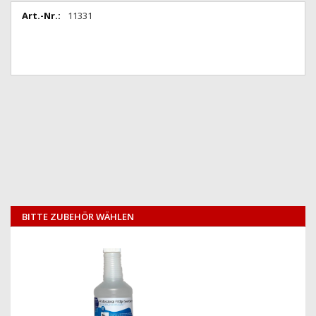
der
Weitere
11331
Bildgalerie
Informationen
springen
BITTE ZUBEHÖR WÄHLEN