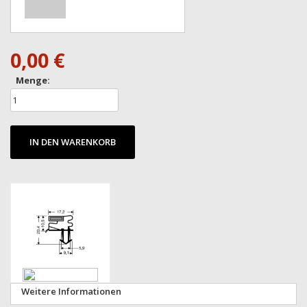
0,00 €
Menge:
IN DEN WARENKORB
Zum
Ende
der
Bildgalerie
springen
Zum
Weitere Informationen
Anfang