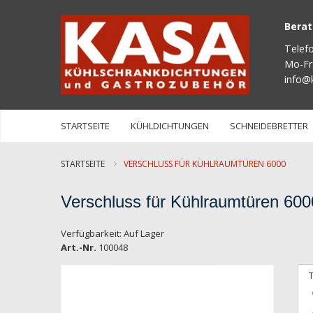
Bera
Telef
Mo-Fr
info@
STARTSEITE
KÜHLDICHTUNGEN
SCHNEIDEBRETTER
STARTSEITE
VERSCHLUSS FÜR KÜHLRAUMTÜREN 6000
Verschluss für Kühlraumtüren 600
Verfügbarkeit:
Auf Lager
Art.-Nr.
100048
Zum
Ende
der