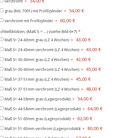
34,00 €
verchromt
+
54,00 €
grau (RAL 7001) mit Profilzylinder
+
60,00 €
verchromt mit Profilzylinder
+
chließkloben, (Maß S = ....) (siehe Bild 6+7)
43,00 €
Maß S= 24-43mm grau (LZ 4 Wochen)
+
43,00 €
Maß S= 24-43mm verchromt (LZ 4 Wochen)
+
42,00 €
Maß S= 30-43mm grau (LZ 4 Wochen)
+
45,00 €
Maß S= 30-43mm verchromt (LZ 4 Wochen)
+
45,00 €
Maß S= 37-51mm grau (LZ 4 Wochen)
+
48,00 €
Maß S= 37-51mm verchromt (LZ 4 Wochen)
+
54,00 €
Maß S= 44-58mm grau (Lagerprodukt)
+
64,00 €
Maß S= 44-58mm verchromt (Lagerprodukt)
+
62,00 €
Maß S= 51-65mm grau (Lagerprodukt)
+
80,00 €
Maß S= 51-65mm verchrom (Lagerprodukt)t
+