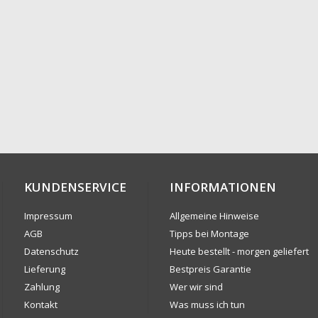
KUNDENSERVICE
INFORMATIONEN
Impressum
Allgemeine Hinweise
AGB
Tipps bei Montage
Datenschutz
Heute bestellt - morgen geliefert
Lieferung
Bestpreis Garantie
Zahlung
Wer wir sind
Kontakt
Was muss ich tun