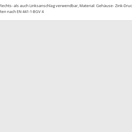
 Rechts- als auch Linksanschlag verwendbar, Material: Gehäuse- Zink-Dru
iften nach EN 441-1-BGV 4