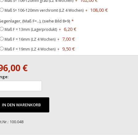
102,00 €
Maß S= 106-120mm grau (LZ 4 Wochen)
+
108,00 €
Maß S= 106-120mm verchromt (LZ 4 Wochen)
+
egenlager, (Maß F=...), (siehe Bild 8+9)
6,20 €
Maß F = 13mm (Lagerprodukt)
+
7,00 €
Maß F = 16mm (LZ 4 Wochen)
+
9,50 €
Maß F = 19mm (LZ 4 Wochen)
+
96,00 €
nge:
IN DEN WARENKORB
t.Nr.: 100.048