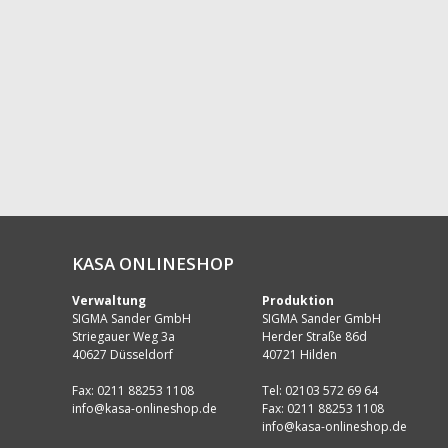
KASA ONLINESHOP
Verwaltung
Produktion
SIGMA Sander GmbH
SIGMA Sander GmbH
Striegauer Weg 3a
Herder Straße 86d
40627 Düsseldorf
40721 Hilden
Fax: 0211 88253 1108
Tel: 02103 572 69 64
info@kasa-onlineshop.de
Fax: 0211 88253 1108
info@kasa-onlineshop.de