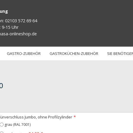
tung
on: 02103 572 69 64
: 9-15 Uhr
kasa-onlineshop.de
GASTRO-ZUBEHÖR
GASTROKÜCHEN-ZUBEHÖR
SIE BENÖTIGEN
0
Türverschluss Jumbo, ohne Profilzylinder
grau (RAL 7001)